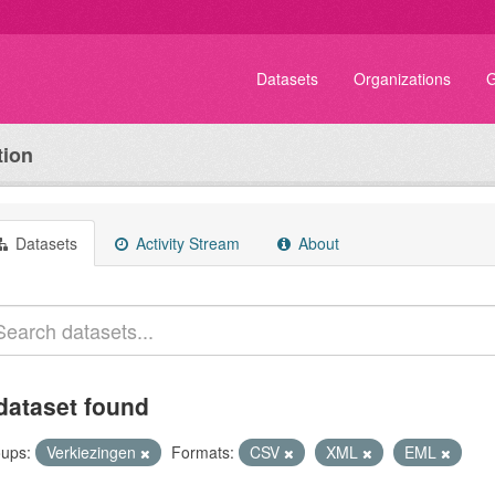
Datasets
Organizations
G
tion
Datasets
Activity Stream
About
dataset found
ups:
Verkiezingen
Formats:
CSV
XML
EML