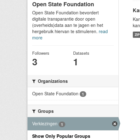
Open State Foundation
Ka
Open State Foundation bevordert
digitale transparantie door open
Kan
(overheids)data aan te jagen en het
kan
hergebruik hiervan te stimuleren.
read
ZIP
more
Followers
Datasets
3
1
Organizations
Open State Foundation
1
Groups
Verkiezingen
1
Show Only Popular Groups