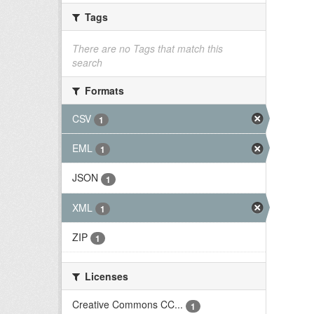
Tags
There are no Tags that match this
search
Formats
CSV
1
EML
1
JSON
1
XML
1
ZIP
1
Licenses
Creative Commons CC...
1