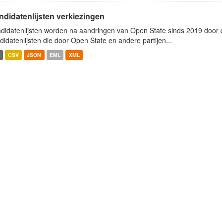
ndidatenlijsten verkiezingen
didatenlijsten worden na aandringen van Open State sinds 2019 door de
didatenlijsten die door Open State en andere partijen...
CSV
JSON
EML
XML