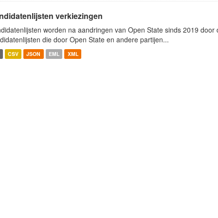
ndidatenlijsten verkiezingen
didatenlijsten worden na aandringen van Open State sinds 2019 door de
didatenlijsten die door Open State en andere partijen...
CSV
JSON
EML
XML