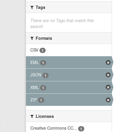
Tags
There are no Tags that match this
search
Formats
CSV
1
EML
1
JSON
1
XML
1
ZIP
1
Licenses
Creative Commons CC...
1