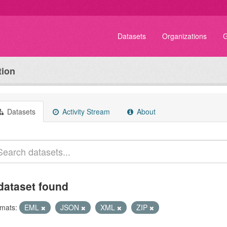
Datasets
Organizations
G
tion
Datasets
Activity Stream
About
dataset found
mats:
EML
JSON
XML
ZIP