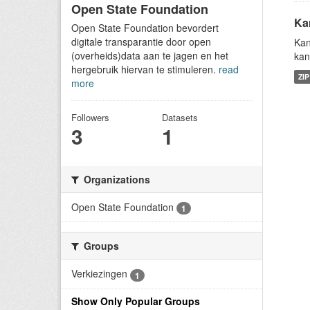
Open State Foundation
Ka
Open State Foundation bevordert
digitale transparantie door open
Kan
(overheids)data aan te jagen en het
kan
hergebruik hiervan te stimuleren.
read
ZIP
more
Followers
Datasets
3
1
Organizations
Open State Foundation
1
Groups
Verkiezingen
1
Show Only Popular Groups