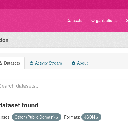
Datasets
Organizations
G
tion
Datasets
Activity Stream
About
dataset found
enses:
Other (Public Domain)
Formats:
JSON