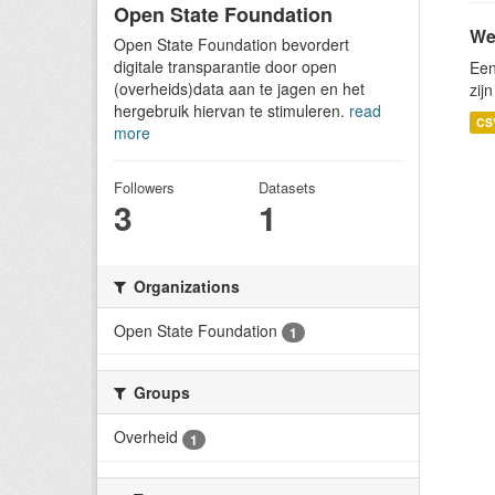
Open State Foundation
We
Open State Foundation bevordert
digitale transparantie door open
Een
(overheids)data aan te jagen en het
zij
hergebruik hiervan te stimuleren.
read
CS
more
Followers
Datasets
3
1
Organizations
Open State Foundation
1
Groups
Overheid
1