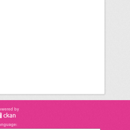
owered by
anguage