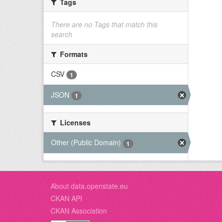
Tags
There are no Tags that match this
search
Formats
CSV
1
JSON
1
Licenses
Other (Public Domain)
1
About data.openstate.eu
CKAN API
CKAN Association