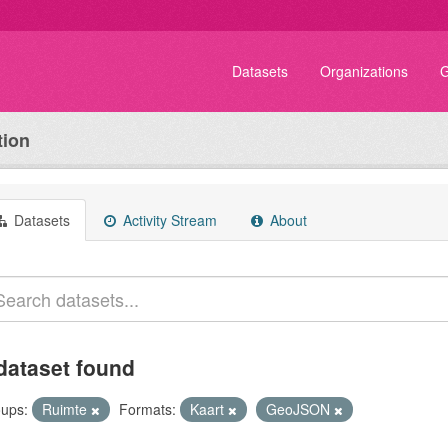
Datasets
Organizations
G
tion
Datasets
Activity Stream
About
dataset found
ups:
Ruimte
Formats:
Kaart
GeoJSON