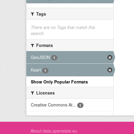
Tags
There are no Tags that match this
search
Formats
GeoJSON
1
Kaart
1
Show Only Popular Formats
Licenses
Creative Commons At...
1
About data.openstate.eu