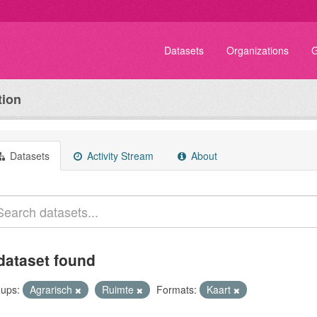
Datasets
Organizations
G
tion
Datasets
Activity Stream
About
dataset found
ups:
Agrarisch
Ruimte
Formats:
Kaart