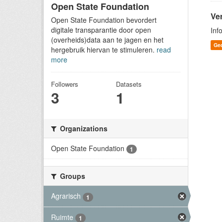
Open State Foundation
Ver
Open State Foundation bevordert
digitale transparantie door open
Inf
(overheids)data aan te jagen en het
Ge
hergebruik hiervan te stimuleren.
read
more
Followers
Datasets
3
1
Organizations
Open State Foundation
1
Groups
Agrarisch
1
Ruimte
1