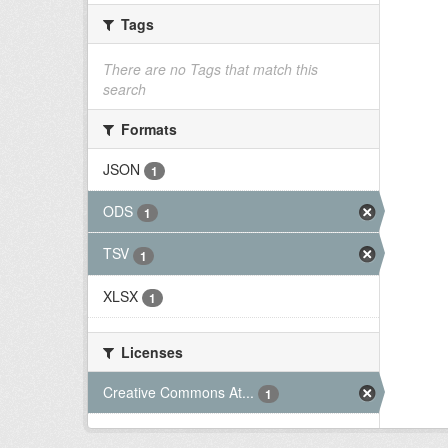
Tags
There are no Tags that match this
search
Formats
JSON
1
ODS
1
TSV
1
XLSX
1
Licenses
Creative Commons At...
1