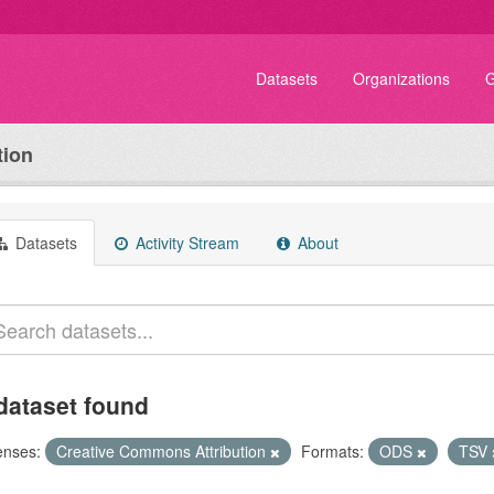
Datasets
Organizations
G
tion
Datasets
Activity Stream
About
dataset found
enses:
Creative Commons Attribution
Formats:
ODS
TSV