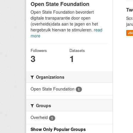
Open State Foundation
Tw
Open State Foundation bevordert
digitale transparantie door open
Scr
(overheids)data aan te jagen en het
jan
hergebruik hiervan te stimuleren.
read
JS
more
Followers
Datasets
3
1
Organizations
Open State Foundation
1
Groups
Overheid
1
Show Only Popular Groups