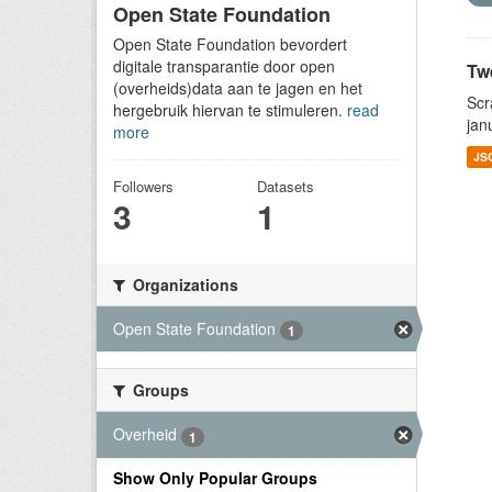
Open State Foundation
Open State Foundation bevordert
digitale transparantie door open
Tw
(overheids)data aan te jagen en het
Scr
hergebruik hiervan te stimuleren.
read
jan
more
JS
Followers
Datasets
3
1
Organizations
Open State Foundation
1
Groups
Overheid
1
Show Only Popular Groups