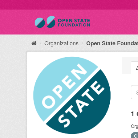
Organizations
Open State Founda
1 
Org
O