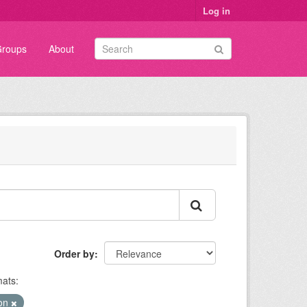
Log in
roups
About
Order by
ats:
ion