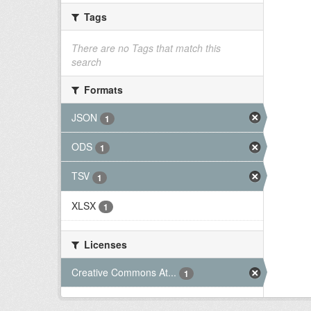
Tags
There are no Tags that match this
search
Formats
JSON
1
ODS
1
TSV
1
XLSX
1
Licenses
Creative Commons At...
1