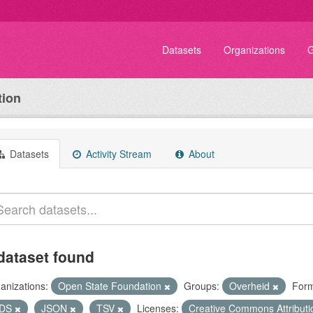
Datasets
Organizations
G
tion
Datasets
Activity Stream
About
dataset found
anizations:
Open State Foundation
Groups:
Overheid
Form
DS
JSON
TSV
Licenses:
Creative Commons Attribut