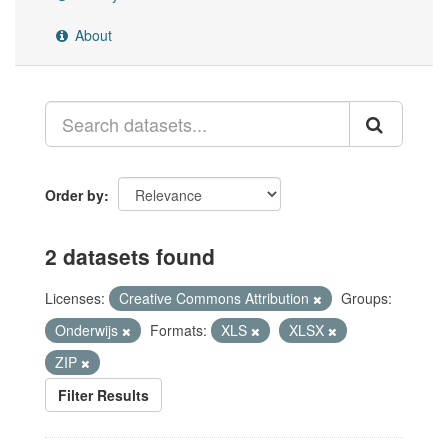
About
Order by
2 datasets found
Licenses:
Creative Commons Attribution
Groups:
Onderwijs
Formats:
XLS
XLSX
ZIP
Filter Results