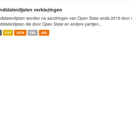
ndidatenlijsten verkiezingen
didatenlijsten worden na aandringen van Open State sinds 2019 door de
didatenlijsten die door Open State en andere partijen...
CSV
JSON
EML
XML