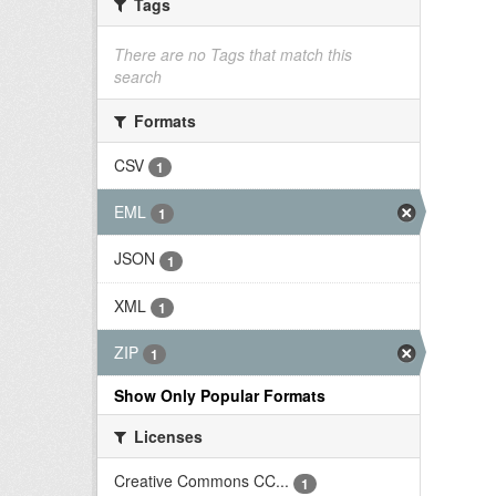
Tags
There are no Tags that match this
search
Formats
CSV
1
EML
1
JSON
1
XML
1
ZIP
1
Show Only Popular Formats
Licenses
Creative Commons CC...
1