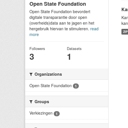
Open State Foundation
Ka
Open State Foundation bevordert
digitale transparantie door open
Kan
(overheids)data aan te jagen en het
kan
hergebruik hiervan te stimuleren.
read
ZIP
more
Followers
Datasets
3
1
Organizations
Open State Foundation
1
Groups
Verkiezingen
1