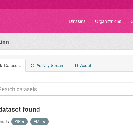
Datasets
Organizations
G
tion
Datasets
Activity Stream
About
dataset found
mats:
ZIP
EML