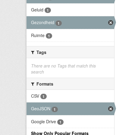
Geluid
1
Gezondheid
1
Ruimte
1
Tags
There are no Tags that match this
search
Formats
CSV
1
GeoJSON
1
Google Drive
1
Show Only Popular Formats