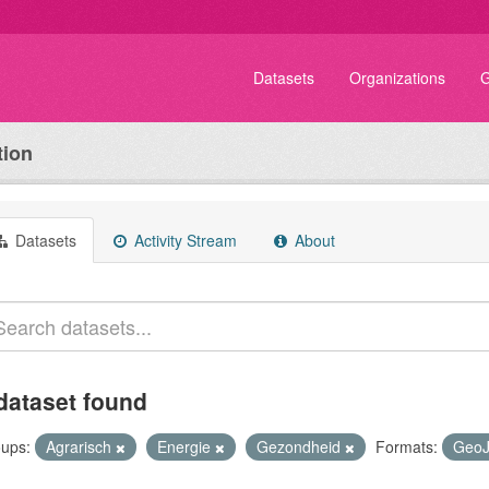
Datasets
Organizations
G
tion
Datasets
Activity Stream
About
dataset found
ups:
Agrarisch
Energie
Gezondheid
Formats:
Geo