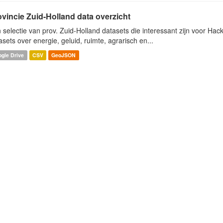
ovincie Zuid-Holland data overzicht
 selectie van prov. Zuid-Holland datasets die interessant zijn voor Hacki
asets over energie, geluid, ruimte, agrarisch en...
gle Drive
CSV
GeoJSON