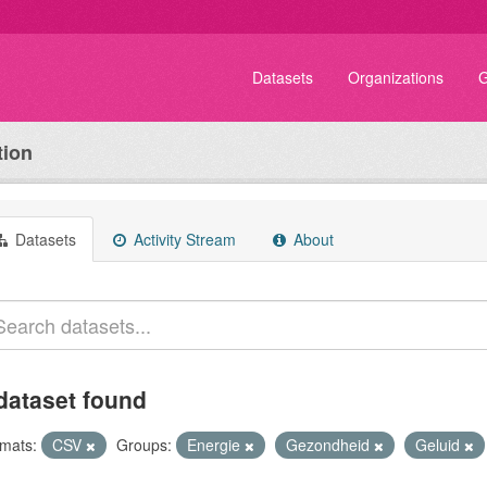
Datasets
Organizations
G
tion
Datasets
Activity Stream
About
dataset found
mats:
CSV
Groups:
Energie
Gezondheid
Geluid