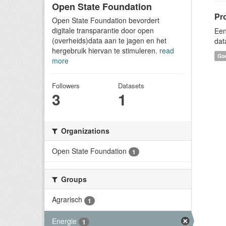
Open State Foundation
Pr
Open State Foundation bevordert
digitale transparantie door open
Een
(overheids)data aan te jagen en het
dat
hergebruik hiervan te stimuleren.
read
Goo
more
Followers
Datasets
3
1
Organizations
Open State Foundation
1
Groups
Agrarisch
1
Energie
1