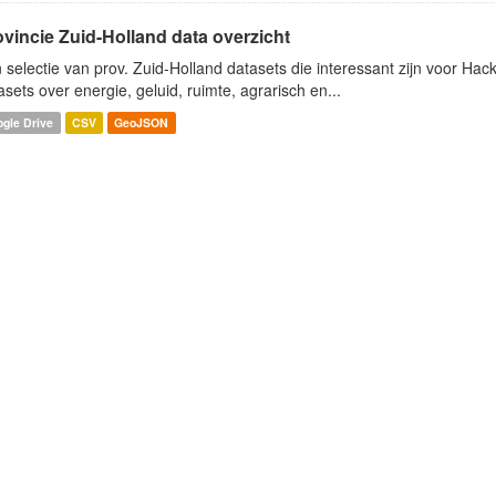
ovincie Zuid-Holland data overzicht
 selectie van prov. Zuid-Holland datasets die interessant zijn voor Hacki
asets over energie, geluid, ruimte, agrarisch en...
gle Drive
CSV
GeoJSON