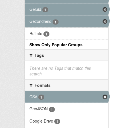
Geluid
1
Gezondheid
1
Ruimte
1
Show Only Popular Groups
Tags
There are no Tags that match this
search
Formats
CSV
1
GeoJSON
1
Google Drive
1