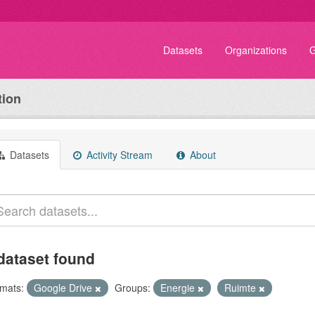
Datasets
Organizations
G
tion
Datasets
Activity Stream
About
dataset found
mats:
Google Drive
Groups:
Energie
Ruimte