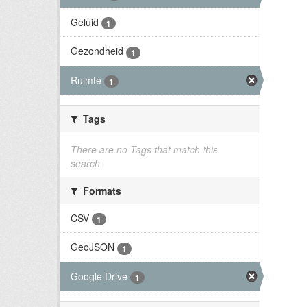
Geluid
1
Gezondheid
1
Ruimte
1
Tags
There are no Tags that match this
search
Formats
CSV
1
GeoJSON
1
Google Drive
1