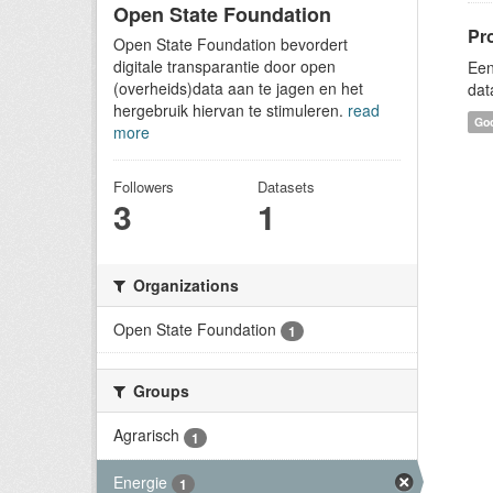
Open State Foundation
Pr
Open State Foundation bevordert
digitale transparantie door open
Een
(overheids)data aan te jagen en het
dat
hergebruik hiervan te stimuleren.
read
Goo
more
Followers
Datasets
3
1
Organizations
Open State Foundation
1
Groups
Agrarisch
1
Energie
1