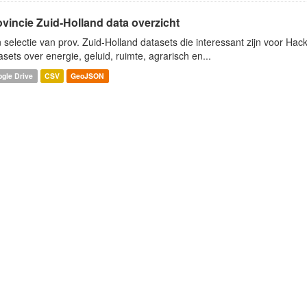
ovincie Zuid-Holland data overzicht
 selectie van prov. Zuid-Holland datasets die interessant zijn voor Hacki
asets over energie, geluid, ruimte, agrarisch en...
gle Drive
CSV
GeoJSON