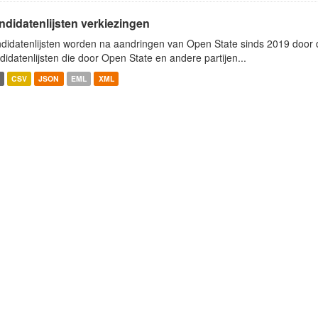
ndidatenlijsten verkiezingen
didatenlijsten worden na aandringen van Open State sinds 2019 door de
didatenlijsten die door Open State en andere partijen...
CSV
JSON
EML
XML