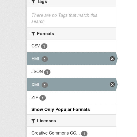
Tags
There are no Tags that match this
search
Formats
CSV
1
EML
1
JSON
1
XML
1
ZIP
1
Show Only Popular Formats
Licenses
Creative Commons CC...
1