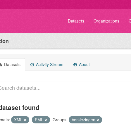
Datasets
Organizations
G
tion
Datasets
Activity Stream
About
dataset found
mats:
XML
EML
Groups:
Verkiezingen