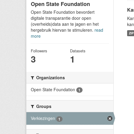
Open State Foundation
Ka
Open State Foundation bevordert
digitale transparantie door open
Kan
(overheids)data aan te jagen en het
kan
hergebruik hiervan te stimuleren.
read
ZIP
more
Followers
Datasets
3
1
Organizations
Open State Foundation
1
Groups
Verkiezingen
1