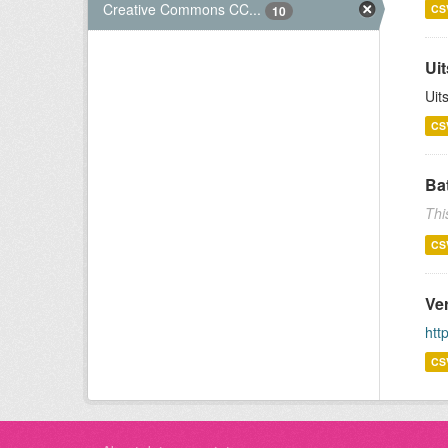
Creative Commons CC...
CS
10
Uit
Uit
CS
Bat
Thi
CS
Ve
htt
CS