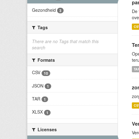
par
Gezondheid
3
De 
ove
CS
Tags
There are no Tags that match this
Te
search
Ope
ter
Formats
TA
CSV
10
JSON
1
zo
zor
TAR
1
CS
XLSX
1
Ve
Licenses
Ver