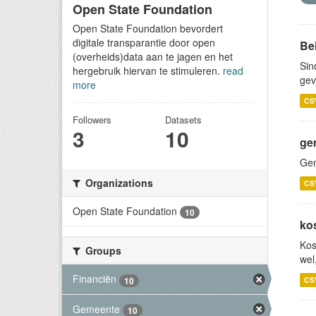
Open State Foundation
Open State Foundation bevordert
digitale transparantie door open
Be
(overheids)data aan te jagen en het
Sin
hergebruik hiervan te stimuleren.
read
gev
more
CS
Followers
Datasets
3
10
ge
Gem
Organizations
CS
Open State Foundation
10
ko
Kos
Groups
wel
Financiën
10
CS
Gemeente
10