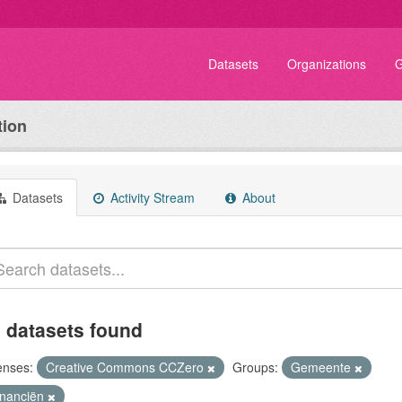
Datasets
Organizations
G
tion
Datasets
Activity Stream
About
 datasets found
enses:
Creative Commons CCZero
Groups:
Gemeente
inanciën