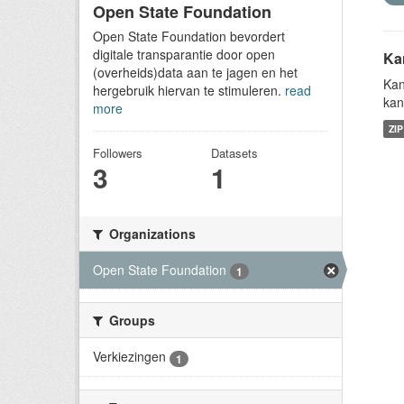
Open State Foundation
Open State Foundation bevordert
digitale transparantie door open
Ka
(overheids)data aan te jagen en het
Kan
hergebruik hiervan te stimuleren.
read
kan
more
ZIP
Followers
Datasets
3
1
Organizations
Open State Foundation
1
Groups
Verkiezingen
1