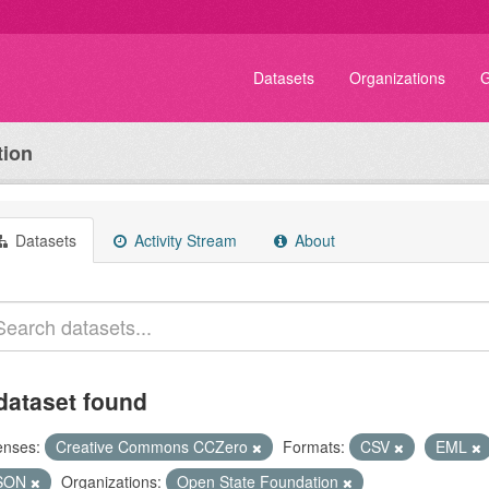
Datasets
Organizations
G
tion
Datasets
Activity Stream
About
dataset found
enses:
Creative Commons CCZero
Formats:
CSV
EML
SON
Organizations:
Open State Foundation