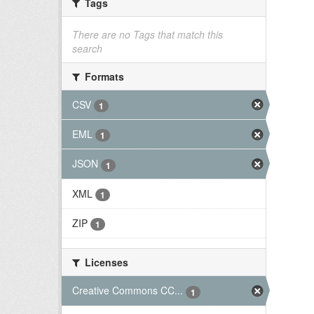
Tags
There are no Tags that match this
search
Formats
CSV
1
EML
1
JSON
1
XML
1
ZIP
1
Licenses
Creative Commons CC...
1