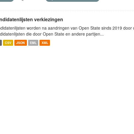
ndidatenlijsten verkiezingen
didatenlijsten worden na aandringen van Open State sinds 2019 door de
didatenlijsten die door Open State en andere partijen...
CSV
JSON
EML
XML