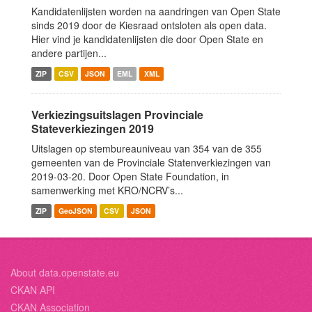
Kandidatenlijsten worden na aandringen van Open State
sinds 2019 door de Kiesraad ontsloten als open data.
Hier vind je kandidatenlijsten die door Open State en
andere partijen...
ZIP
CSV
JSON
EML
XML
Verkiezingsuitslagen Provinciale
Stateverkiezingen 2019
Uitslagen op stembureauniveau van 354 van de 355
gemeenten van de Provinciale Statenverkiezingen van
2019-03-20. Door Open State Foundation, in
samenwerking met KRO/NCRV’s...
ZIP
GeoJSON
CSV
JSON
About data.openstate.eu
CKAN API
CKAN Association