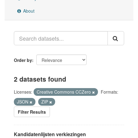
About
Order by
2 datasets found
Licenses:
Creative Commons CCZero
Formats:
JSON
ZIP
Filter Results
Kandidatenlijsten verkiezingen