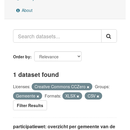
About
Order by
1 dataset found
Licenses:
Creative Commons CCZero
Groups:
Gemeente
Formats:
XLSX
CSV
Filter Results
participatiewet: overzicht per gemeente van de