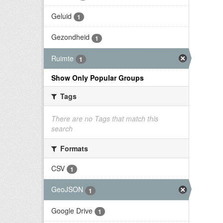
Geluid
1
Gezondheid
1
Ruimte
1
Show Only Popular Groups
Tags
There are no Tags that match this
search
Formats
CSV
1
GeoJSON
1
Google Drive
1