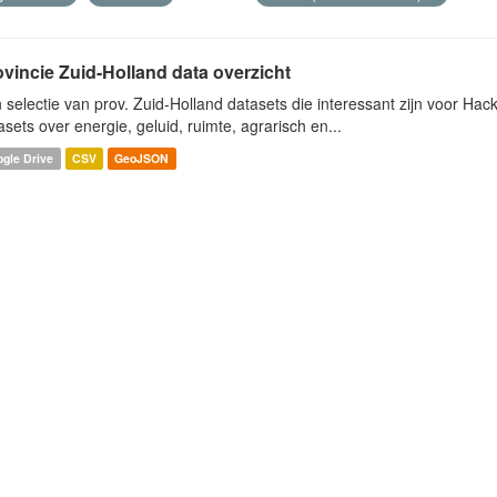
ovincie Zuid-Holland data overzicht
 selectie van prov. Zuid-Holland datasets die interessant zijn voor Hacki
asets over energie, geluid, ruimte, agrarisch en...
gle Drive
CSV
GeoJSON