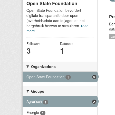
Open State Foundation
Open State Foundation bevordert
digitale transparantie door open
Pr
(overheids)data aan te jagen en het
Een
hergebruik hiervan te stimuleren.
read
dat
more
Goo
Followers
Datasets
3
1
Organizations
Open State Foundation
1
Groups
Agrarisch
1
Energie
1