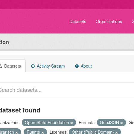
Datasets
Organizations
G
tion
Datasets
Activity Stream
About
dataset found
anizations:
Open State Foundation
Formats:
GeoJSON
Gr
grarisch
Ruimte
Licenses:
Other (Public Domain)