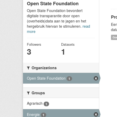
Open State Foundation
Open State Foundation bevordert
digitale transparantie door open
Pr
(overheids)data aan te jagen en het
Een
hergebruik hiervan te stimuleren.
read
dat
more
Goo
Followers
Datasets
3
1
Organizations
Open State Foundation
1
Groups
Agrarisch
1
Energie
1