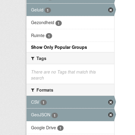
Geluid
1
Gezondheid
1
Ruimte
1
Show Only Popular Groups
Tags
There are no Tags that match this
search
Formats
CSV
1
GeoJSON
1
Google Drive
1