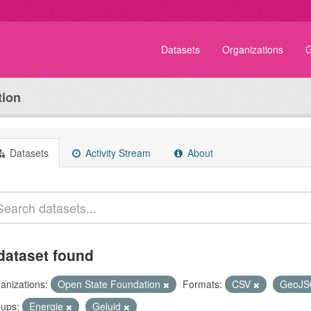
Datasets
Organizations
G
tion
Datasets
Activity Stream
About
dataset found
anizations:
Open State Foundation
Formats:
CSV
GeoJ
ups:
Energie
Geluid