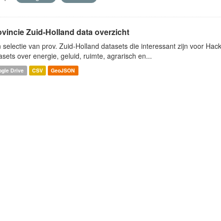
ovincie Zuid-Holland data overzicht
 selectie van prov. Zuid-Holland datasets die interessant zijn voor Hacki
asets over energie, geluid, ruimte, agrarisch en...
gle Drive
CSV
GeoJSON