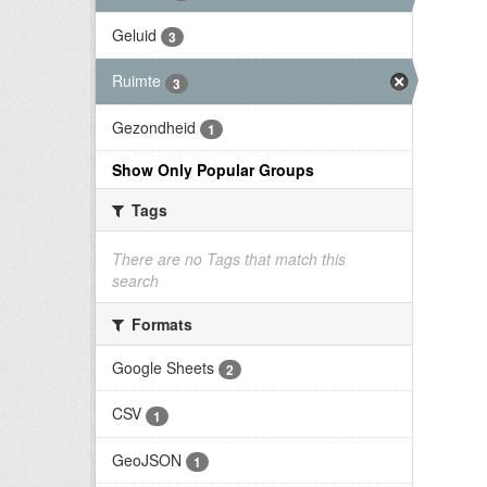
Geluid
3
Ruimte
3
Gezondheid
1
Show Only Popular Groups
Tags
There are no Tags that match this
search
Formats
Google Sheets
2
CSV
1
GeoJSON
1