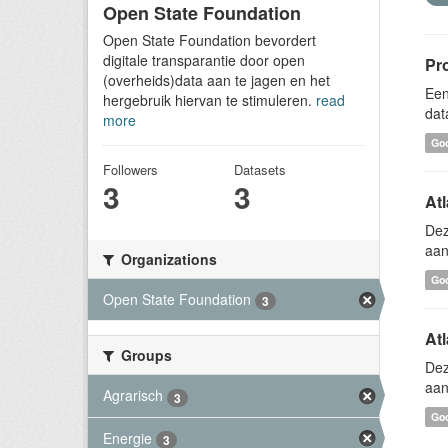
Open State Foundation
Open State Foundation bevordert
digitale transparantie door open
Pr
(overheids)data aan te jagen en het
Een
hergebruik hiervan te stimuleren.
read
dat
more
Goo
Followers
Datasets
3
3
At
Dez
aan
Organizations
Go
Open State Foundation
3
Atl
Groups
Dez
aan
Agrarisch
3
Go
Energie
3