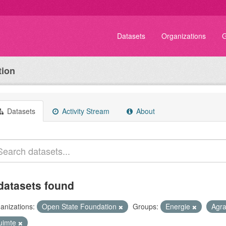
Datasets
Organizations
G
tion
Datasets
Activity Stream
About
datasets found
anizations:
Open State Foundation
Groups:
Energie
Agra
uimte