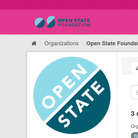
Organizations
Open State Founda
3 
Org
R