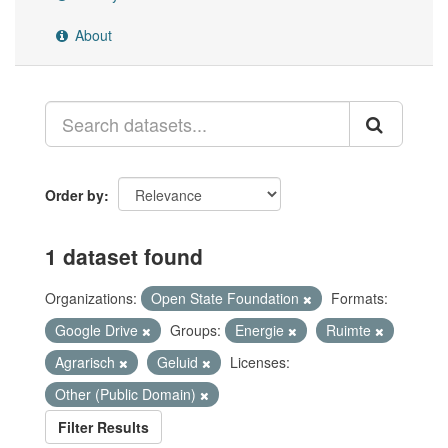
About
Order by
1 dataset found
Organizations:
Open State Foundation
Formats:
Google Drive
Groups:
Energie
Ruimte
Agrarisch
Geluid
Licenses:
Other (Public Domain)
Filter Results