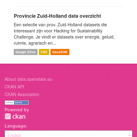
Provincie Zuid-Holland data overzicht
Een selectie van prov. Zuid-Holland datasets die
interessant zijn voor Hacking for Sustainability
Challenge. Je vindt er datasets over energie, geluid,
ruimte, agrarisch en...
Google Drive
CSV
GeoJSON
About data.openstate.eu
CKAN API
CKAN Association
Powered by
Language