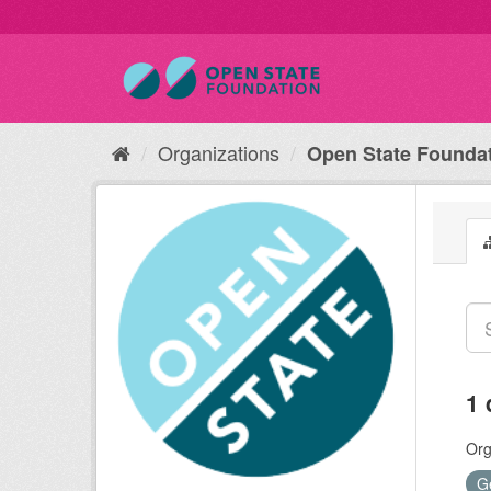
Organizations
Open State Founda
1 
Org
G