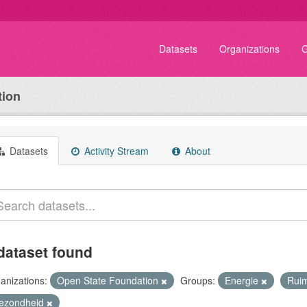
Datasets
Organizations
G
tion
Datasets
Activity Stream
About
dataset found
anizations:
Open State Foundation
Groups:
Energie
Rui
ezondheid