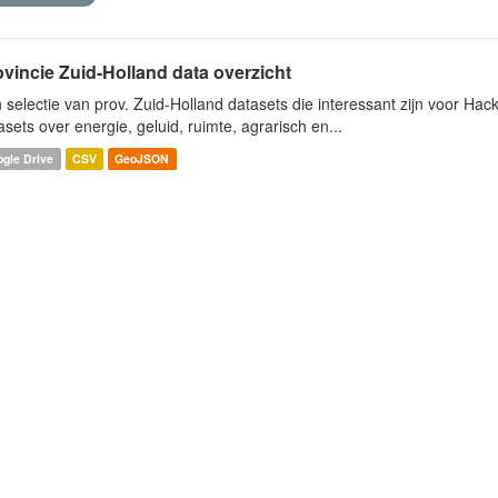
ovincie Zuid-Holland data overzicht
 selectie van prov. Zuid-Holland datasets die interessant zijn voor Hacki
asets over energie, geluid, ruimte, agrarisch en...
gle Drive
CSV
GeoJSON