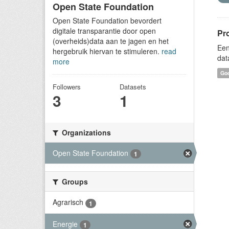
Open State Foundation
Open State Foundation bevordert
digitale transparantie door open
Pr
(overheids)data aan te jagen en het
Een
hergebruik hiervan te stimuleren.
read
dat
more
Goo
Followers
Datasets
3
1
Organizations
Open State Foundation
1
Groups
Agrarisch
1
Energie
1