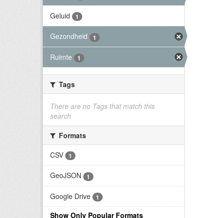
Geluid
1
Gezondheid
1
Ruimte
1
Tags
There are no Tags that match this
search
Formats
CSV
1
GeoJSON
1
Google Drive
1
Show Only Popular Formats