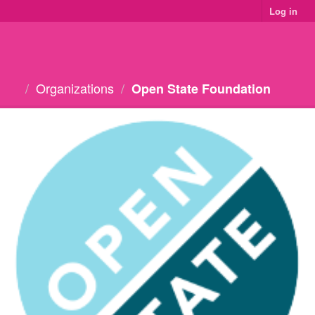
Log in
Organizations
Open State Foundation