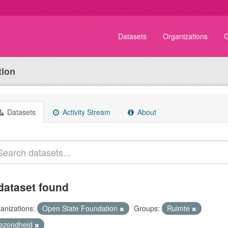
Datasets
Organizations
G
tion
Datasets
Activity Stream
About
dataset found
anizations:
Open State Foundation
Groups:
Ruimte
ezondheid