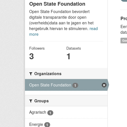
Open State Foundation
Open State Foundation bevordert
digitale transparantie door open
Pr
(overheids)data aan te jagen en het
Een
hergebruik hiervan te stimuleren.
read
dat
more
Goo
Followers
Datasets
3
1
Organizations
Open State Foundation
1
Groups
Agrarisch
1
Energie
1