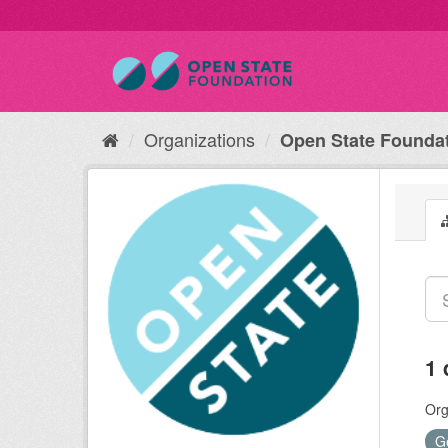
Organizations
Open State Founda
1 
Org
G