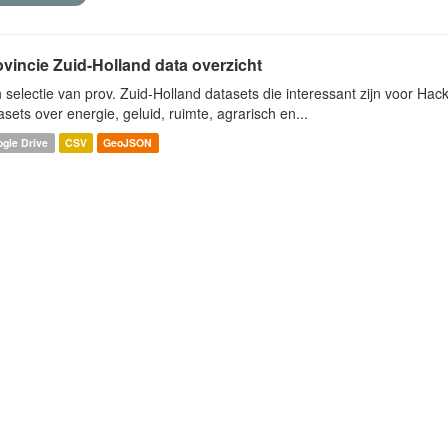
ovincie Zuid-Holland data overzicht
 selectie van prov. Zuid-Holland datasets die interessant zijn voor Hacki
asets over energie, geluid, ruimte, agrarisch en...
gle Drive
CSV
GeoJSON