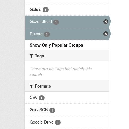
Geluid
1
Gezondheid
1
Ruimte
1
Show Only Popular Groups
Tags
There are no Tags that match this
search
Formats
CSV
1
GeoJSON
1
Google Drive
1