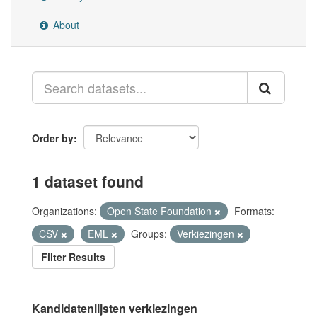
About
Order by
1 dataset found
Organizations:
Open State Foundation
Formats:
CSV
EML
Groups:
Verkiezingen
Filter Results
Kandidatenlijsten verkiezingen