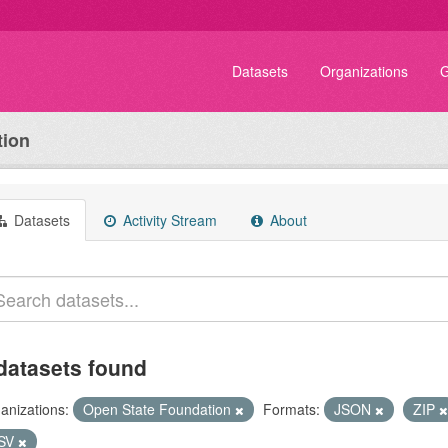
Datasets
Organizations
G
tion
Datasets
Activity Stream
About
datasets found
anizations:
Open State Foundation
Formats:
JSON
ZIP
SV