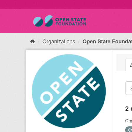
Organizations
Open State Founda
2 
Org
C