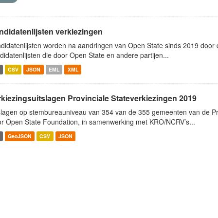
ndidatenlijsten verkiezingen
didatenlijsten worden na aandringen van Open State sinds 2019 door de
didatenlijsten die door Open State en andere partijen...
CSV
JSON
EML
XML
rkiezingsuitslagen Provinciale Stateverkiezingen 2019
slagen op stembureauniveau van 354 van de 355 gemeenten van de Pro
r Open State Foundation, in samenwerking met KRO/NCRV’s...
GeoJSON
CSV
JSON