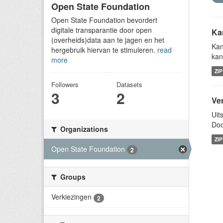
Open State Foundation
Open State Foundation bevordert
digitale transparantie door open
Ka
(overheids)data aan te jagen en het
Kan
hergebruik hiervan te stimuleren.
read
kan
more
ZIP
Followers
Datasets
3
2
Ve
Uit
Doo
Organizations
ZIP
Open State Foundation
2
Groups
Verkiezingen
2