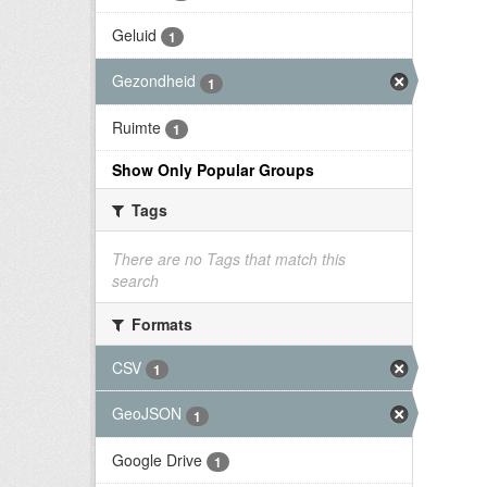
Geluid
1
Gezondheid
1
Ruimte
1
Show Only Popular Groups
Tags
There are no Tags that match this
search
Formats
CSV
1
GeoJSON
1
Google Drive
1