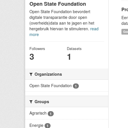
Open State Foundation
Pr
Open State Foundation bevordert
digitale transparantie door open
Een
(overheids)data aan te jagen en het
dat
hergebruik hiervan te stimuleren.
read
Goo
more
Followers
Datasets
3
1
Organizations
Open State Foundation
1
Groups
Agrarisch
1
Energie
1