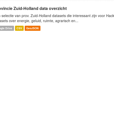
ovincie Zuid-Holland data overzicht
 selectie van prov. Zuid-Holland datasets die interessant zijn voor Hacki
asets over energie, geluid, ruimte, agrarisch en...
gle Drive
CSV
GeoJSON