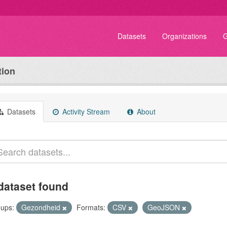
Datasets
Organizations
G
tion
Datasets
Activity Stream
About
dataset found
ups:
Gezondheid
Formats:
CSV
GeoJSON