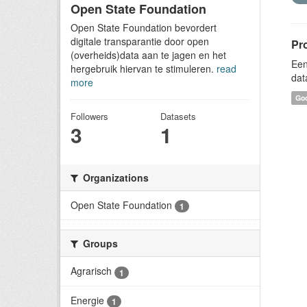
Open State Foundation
Open State Foundation bevordert
digitale transparantie door open
Pr
(overheids)data aan te jagen en het
Een
hergebruik hiervan te stimuleren.
read
dat
more
Goo
Followers
Datasets
3
1
Organizations
Open State Foundation
1
Groups
Agrarisch
1
Energie
1