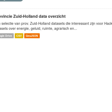
ovincie Zuid-Holland data overzicht
 selectie van prov. Zuid-Holland datasets die interessant zijn voor Hacki
asets over energie, geluid, ruimte, agrarisch en...
gle Drive
CSV
GeoJSON