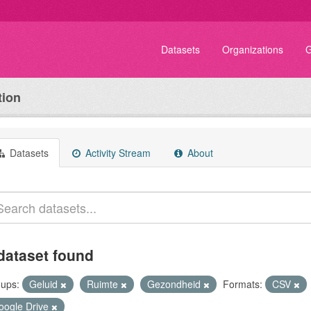
Datasets
Organizations
G
tion
Datasets
Activity Stream
About
dataset found
ups:
Geluid
Ruimte
Gezondheid
Formats:
CSV
oogle Drive