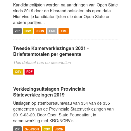
Kandidatenlijsten worden na aandringen van Open State
sinds 2019 door de Kiesraad ontsloten als open data.
Hier vind je kandidatenlijsten die door Open State en
andere partijen...
ZIP
CSV
JSON
EML
XML
Tweede Kamerverkiezingen 2021 -
Briefstemtotalen per gemeente
This dataset has no description
CSV
PDF
Verkiezingsuitslagen Provinciale
Stateverkiezingen 2019
Uitslagen op stembureauniveau van 354 van de 355
gemeenten van de Provinciale Statenverkiezingen van
2019-03-20. Door Open State Foundation, in
samenwerking met KRO/NCRV’s...
ZIP
GeoJSON
CSV
JSON