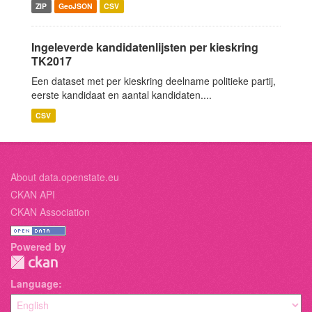
ZIP
GeoJSON
CSV
Ingeleverde kandidatenlijsten per kieskring
TK2017
Een dataset met per kieskring deelname politieke partij,
eerste kandidaat en aantal kandidaten....
CSV
About data.openstate.eu
CKAN API
CKAN Association
Powered by
Language