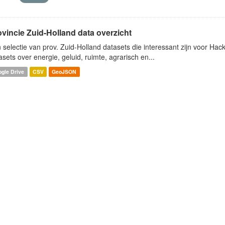
ovincie Zuid-Holland data overzicht
 selectie van prov. Zuid-Holland datasets die interessant zijn voor Hacki
asets over energie, geluid, ruimte, agrarisch en...
gle Drive
CSV
GeoJSON