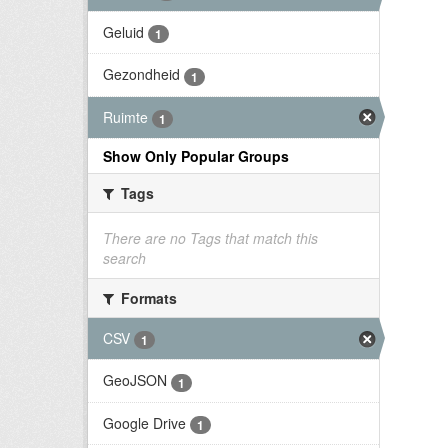
Geluid
1
Gezondheid
1
Ruimte
1
Show Only Popular Groups
Tags
There are no Tags that match this
search
Formats
CSV
1
GeoJSON
1
Google Drive
1