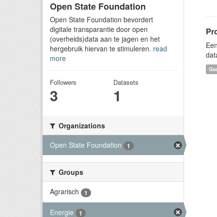
Open State Foundation
Open State Foundation bevordert
digitale transparantie door open
Pr
(overheids)data aan te jagen en het
Een
hergebruik hiervan te stimuleren.
read
dat
more
Goo
Followers
Datasets
3
1
Organizations
Open State Foundation
1
Groups
Agrarisch
1
Energie
1