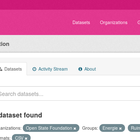
Datasets
Organizations
G
tion
Datasets
Activity Stream
About
dataset found
anizations:
Open State Foundation
Groups:
Energie
Rui
mats:
CSV