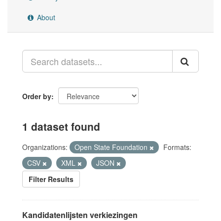
About
Order by
1 dataset found
Organizations:
Open State Foundation
Formats:
CSV
XML
JSON
Filter Results
Kandidatenlijsten verkiezingen