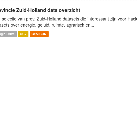
ovincie Zuid-Holland data overzicht
 selectie van prov. Zuid-Holland datasets die interessant zijn voor Hacki
asets over energie, geluid, ruimte, agrarisch en...
gle Drive
CSV
GeoJSON