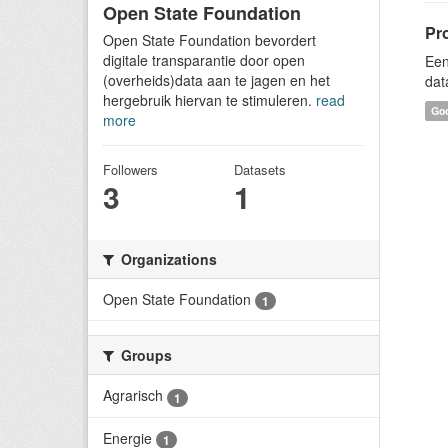
Open State Foundation
Pr
Open State Foundation bevordert
digitale transparantie door open
Een
(overheids)data aan te jagen en het
dat
hergebruik hiervan te stimuleren.
read
Goo
more
Followers
Datasets
3
1
Organizations
Open State Foundation
1
Groups
Agrarisch
1
Energie
1