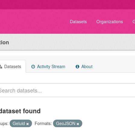
Datasets
Organizations
G
tion
Datasets
Activity Stream
About
dataset found
ups:
Geluid
Formats:
GeoJSON