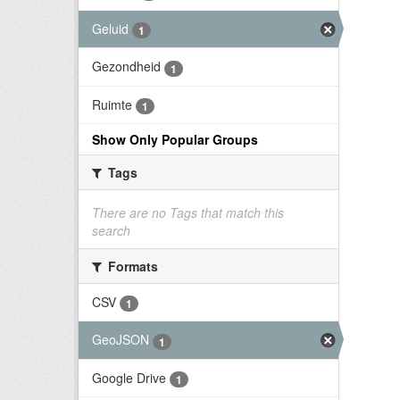
Geluid
1
Gezondheid
1
Ruimte
1
Show Only Popular Groups
Tags
There are no Tags that match this
search
Formats
CSV
1
GeoJSON
1
Google Drive
1