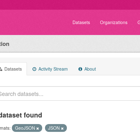
Datasets
Organizations
G
tion
Datasets
Activity Stream
About
dataset found
mats:
GeoJSON
JSON