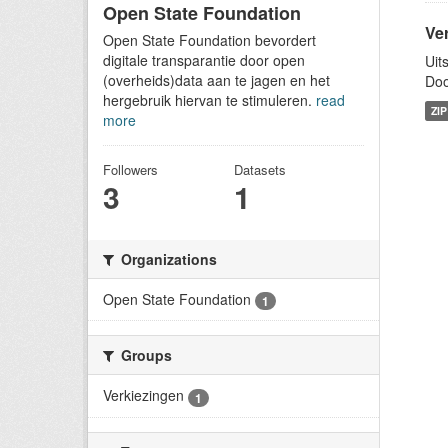
Open State Foundation
Ve
Open State Foundation bevordert
digitale transparantie door open
Uit
(overheids)data aan te jagen en het
Doo
hergebruik hiervan te stimuleren.
read
ZIP
more
Followers
Datasets
3
1
Organizations
Open State Foundation
1
Groups
Verkiezingen
1