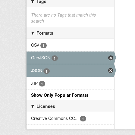
Tags
There are no Tags that match this
search
Formats
CSV
1
GeoJSON
1
JSON
1
ZIP
1
Show Only Popular Formats
Licenses
Creative Commons CC...
1