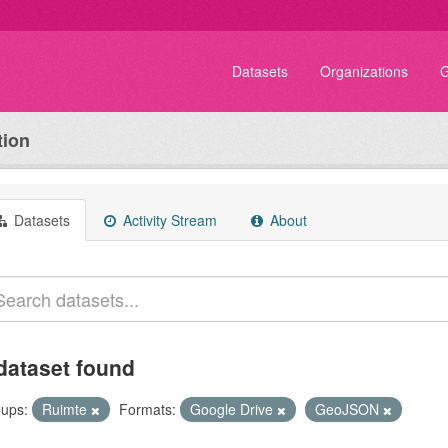
Datasets
Organizations
G
tion
Datasets
Activity Stream
About
dataset found
ups:
Ruimte
Formats:
Google Drive
GeoJSON