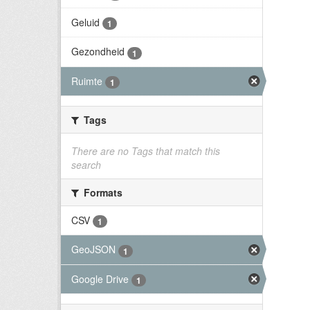
Geluid
1
Gezondheid
1
Ruimte
1
Tags
There are no Tags that match this
search
Formats
CSV
1
GeoJSON
1
Google Drive
1