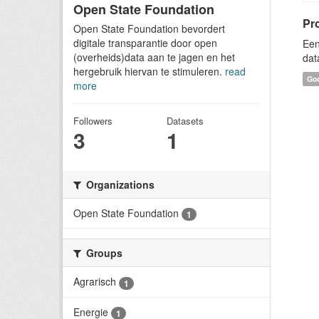
Open State Foundation
Pr
Open State Foundation bevordert
digitale transparantie door open
Een
(overheids)data aan te jagen en het
dat
hergebruik hiervan te stimuleren.
read
Goo
more
Followers
Datasets
3
1
Organizations
Open State Foundation
1
Groups
Agrarisch
1
Energie
1