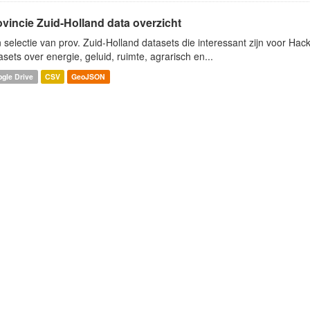
ovincie Zuid-Holland data overzicht
 selectie van prov. Zuid-Holland datasets die interessant zijn voor Hacki
asets over energie, geluid, ruimte, agrarisch en...
gle Drive
CSV
GeoJSON