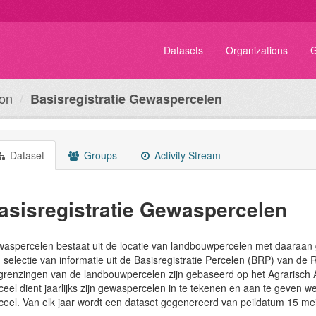
Datasets
Organizations
G
ion
Basisregistratie Gewaspercelen
Dataset
Groups
Activity Stream
asisregistratie Gewaspercelen
aspercelen bestaat uit de locatie van landbouwpercelen met daaraan 
 selectie van informatie uit de Basisregistratie Percelen (BRP) van d
renzingen van de landbouwpercelen zijn gebaseerd op het Agrarisch 
ceel dient jaarlijks zijn gewaspercelen in te tekenen en aan te geven w
ceel. Van elk jaar wordt een dataset gegenereerd van peildatum 15 mei