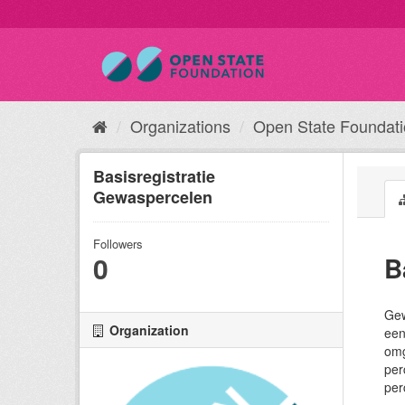
Organizations
Open State Foundat
Basisregistratie
Gewaspercelen
Followers
0
B
Gew
Organization
een
omg
per
per