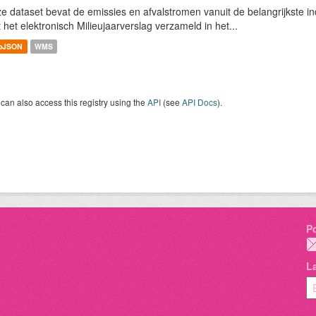
e dataset bevat de emissies en afvalstromen vanuit de belangrijkste ind
 het elektronisch Milieujaarverslag verzameld in het...
oJSON
WMS
can also access this registry using the
API
(see
API Docs
).
P
L