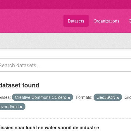
Datasets
Organizations
G
dataset found
enses:
Creative Commons CCZero
Formats:
GeoJSON
Gro
ezondheid
ssies naar lucht en water vanuit de industrie