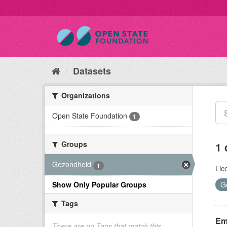
Datasets
Organizations
Open State Foundation
1
Groups
1 
Gezondheid
1
Lic
Show Only Popular Groups
G
Tags
Emi
There are no Tags that match this