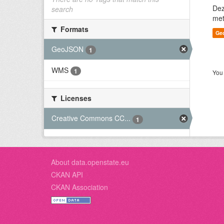
Dez
search
met
Formats
Ge
GeoJSON
1
WMS
1
You 
Licenses
Creative Commons CC...
1
About data.openstate.eu
CKAN API
CKAN Association