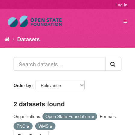
Log in
Datasets
Order by
2 datasets found
Organizations:
Open State Foundation
Formats:
PNG
WMS