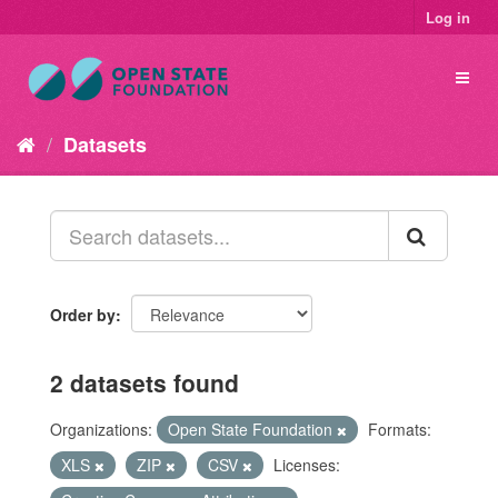
Log in
Datasets
Order by
2 datasets found
Organizations:
Open State Foundation
Formats:
XLS
ZIP
CSV
Licenses: