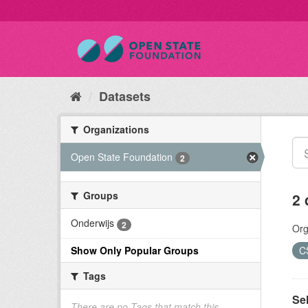
Datasets
Organizations
Open State Foundation
2
Groups
2 
Onderwijs
2
Org
Show Only Popular Groups
C
Tags
Sel
There are no Tags that match this