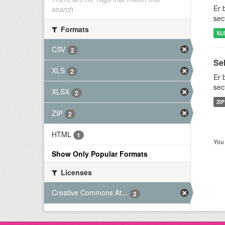
Er 
search
sec
Formats
XL
CSV
2
Se
XLS
2
Er 
sec
XLSX
2
ZIP
ZIP
2
HTML
1
You 
Show Only Popular Formats
Licenses
Creative Commons At...
2