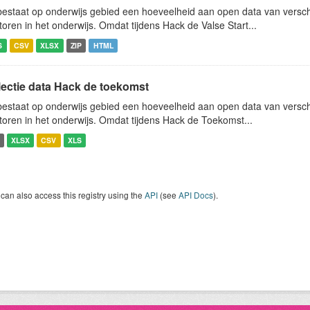
bestaat op onderwijs gebied een hoeveelheid aan open data van verschi
toren in het onderwijs. Omdat tijdens Hack de Valse Start...
S
CSV
XLSX
ZIP
HTML
lectie data Hack de toekomst
bestaat op onderwijs gebied een hoeveelheid aan open data van verschi
toren in het onderwijs. Omdat tijdens Hack de Toekomst...
XLSX
CSV
XLS
can also access this registry using the
API
(see
API Docs
).