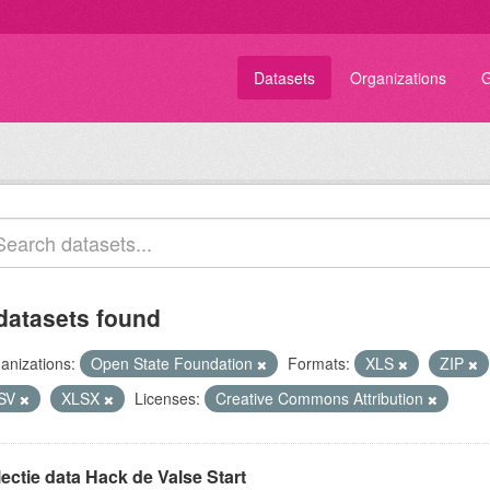
Datasets
Organizations
G
datasets found
anizations:
Open State Foundation
Formats:
XLS
ZIP
SV
XLSX
Licenses:
Creative Commons Attribution
ectie data Hack de Valse Start