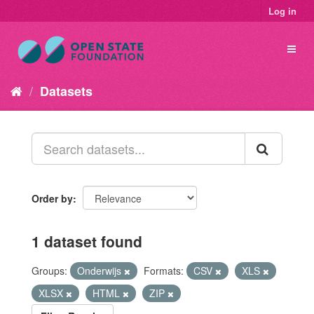
Log in
Datasets
Order by
1 dataset found
Groups:
Onderwijs
Formats:
CSV
XLS
XLSX
HTML
ZIP