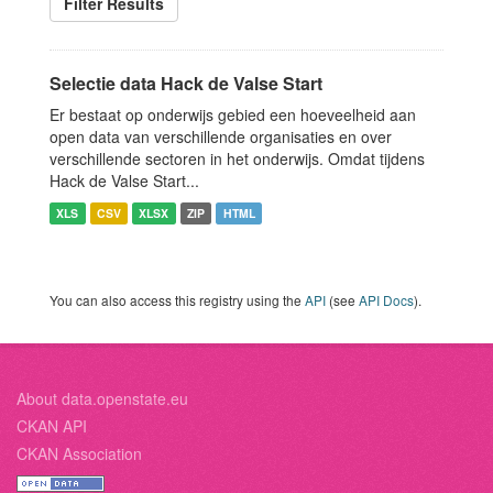
Filter Results
Selectie data Hack de Valse Start
Er bestaat op onderwijs gebied een hoeveelheid aan
open data van verschillende organisaties en over
verschillende sectoren in het onderwijs. Omdat tijdens
Hack de Valse Start...
XLS
CSV
XLSX
ZIP
HTML
You can also access this registry using the
API
(see
API Docs
).
About data.openstate.eu
CKAN API
CKAN Association