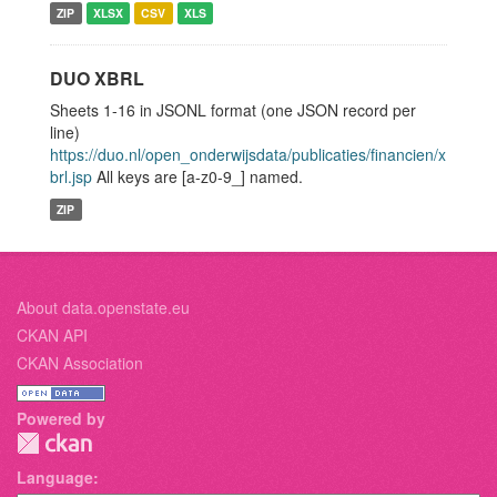
ZIP
XLSX
CSV
XLS
DUO XBRL
Sheets 1-16 in JSONL format (one JSON record per
line)
https://duo.nl/open_onderwijsdata/publicaties/financien/x
brl.jsp
All keys are [a-z0-9_] named.
ZIP
About data.openstate.eu
CKAN API
CKAN Association
Powered by
Language