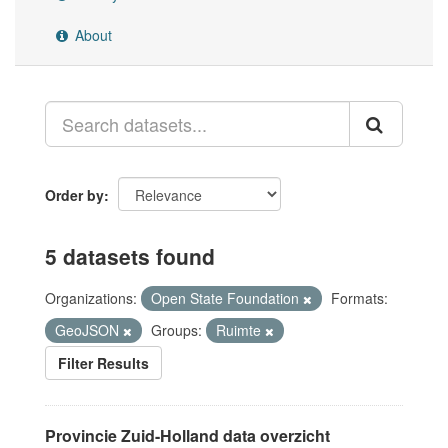
About
Order by
5 datasets found
Organizations:
Open State Foundation
Formats:
GeoJSON
Groups:
Ruimte
Filter Results
Provincie Zuid-Holland data overzicht