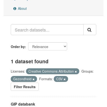
About
Order by
1 dataset found
Licenses:
Creative Commons Attribution
Groups:
Gezondheid
Formats:
CSV
Filter Results
GIP databank