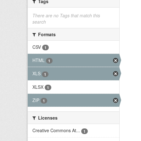
Tags
There are no Tags that match this
search
Formats
CSV
1
HTML
1
XLS
1
XLSX
1
ZIP
1
Licenses
Creative Commons At...
1