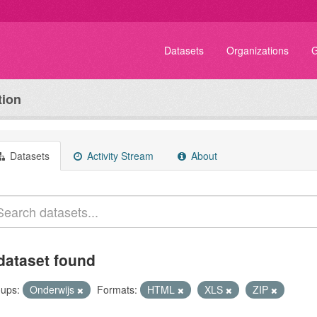
Datasets
Organizations
G
tion
Datasets
Activity Stream
About
dataset found
ups:
Onderwijs
Formats:
HTML
XLS
ZIP