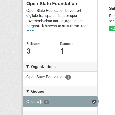
Open State Foundation
Sel
Open State Foundation bevordert
digitale transparantie door open
Er 
(overheids)data aan te jagen en het
sec
hergebruik hiervan te stimuleren.
read
XL
more
Followers
Datasets
3
1
Organizations
Open State Foundation
1
Groups
Onderwijs
1