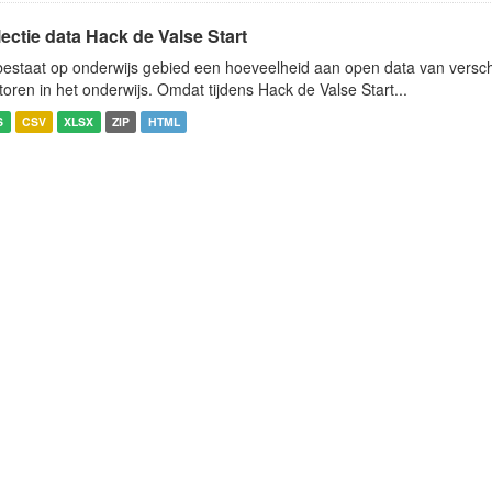
ectie data Hack de Valse Start
bestaat op onderwijs gebied een hoeveelheid aan open data van verschi
toren in het onderwijs. Omdat tijdens Hack de Valse Start...
S
CSV
XLSX
ZIP
HTML