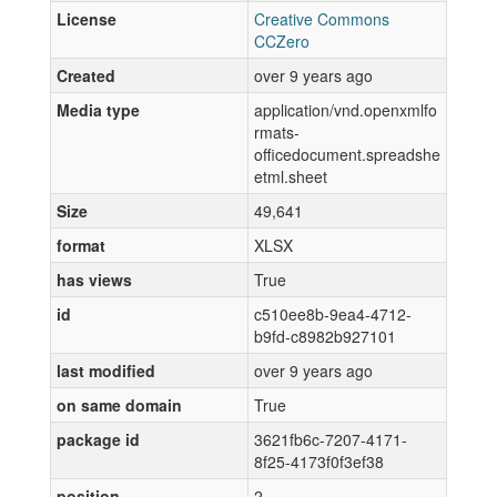
License
Creative Commons
CCZero
Created
over 9 years ago
Media type
application/vnd.openxmlfo
rmats-
officedocument.spreadshe
etml.sheet
Size
49,641
format
XLSX
has views
True
id
c510ee8b-9ea4-4712-
b9fd-c8982b927101
last modified
over 9 years ago
on same domain
True
package id
3621fb6c-7207-4171-
8f25-4173f0f3ef38
position
2