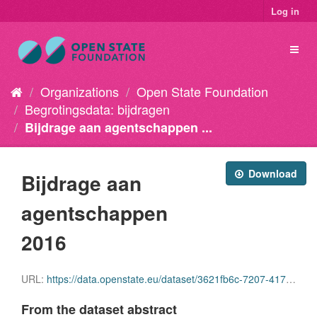
Log in
Organizations
Open State Foundation
Begrotingsdata: bijdragen
Bijdrage aan agentschappen ...
Download
Bijdrage aan
agentschappen
2016
URL:
https://data.openstate.eu/dataset/3621fb6c-7207-4171-8f25-4173f0f3ef38/resource/c510ee8b-9ea4-4712-b9fd-c8982b927101/download/bijdrage_agentschappen_2016.xlsx
From the dataset abstract