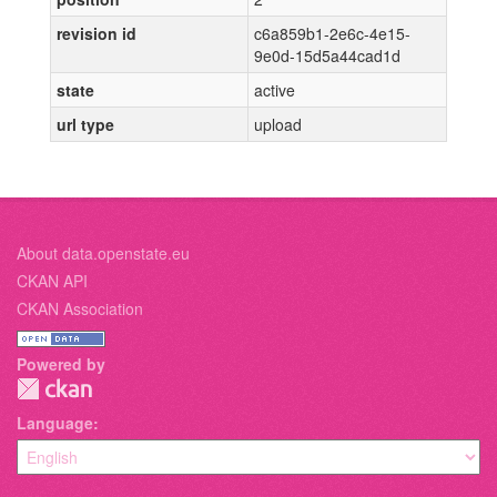
revision id
c6a859b1-2e6c-4e15-
9e0d-15d5a44cad1d
state
active
url type
upload
About data.openstate.eu
CKAN API
CKAN Association
Powered by
Language