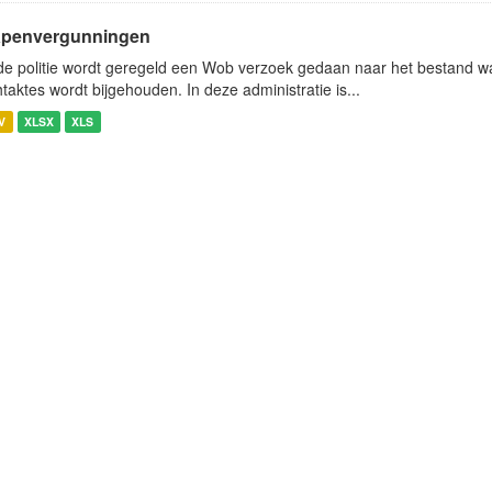
penvergunningen
 de politie wordt geregeld een Wob verzoek gedaan naar het bestand w
htaktes wordt bijgehouden. In deze administratie is...
V
XLSX
XLS