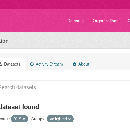
Datasets
Organizations
G
tion
Datasets
Activity Stream
About
dataset found
mats:
XLS
Groups:
Veiligheid