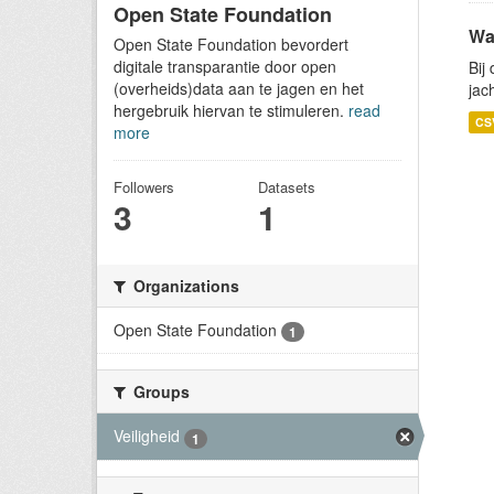
Open State Foundation
Wa
Open State Foundation bevordert
digitale transparantie door open
Bij
(overheids)data aan te jagen en het
jac
hergebruik hiervan te stimuleren.
read
CS
more
Followers
Datasets
3
1
Organizations
Open State Foundation
1
Groups
Veiligheid
1