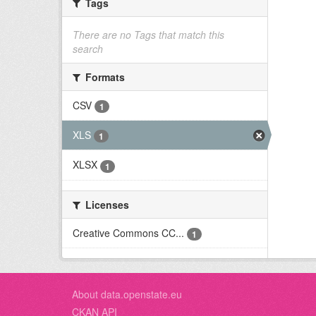
Tags
There are no Tags that match this
search
Formats
CSV
1
XLS
1
XLSX
1
Licenses
Creative Commons CC...
1
About data.openstate.eu
CKAN API