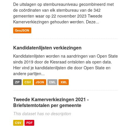
De uitslagen op stembureauniveau gecombineerd met
de coördinaten van elk stembureau van de 342
gemeenten waar op 22 november 2023 Tweede
Kamerverkiezingen gehouden werden. Deze...
GeoJSON
Kandidatenlijsten verkiezingen
Kandidatenlijsten worden na aandringen van Open State
sinds 2019 door de Kiesraad ontsloten als open data.
Hier vind je kandidatenlijsten die door Open State en
andere partijen...
ZIP
CSV
JSON
EML
XML
Tweede Kamerverkiezingen 2021 -
Briefstemtotalen per gemeente
This dataset has no description
CSV
PDF