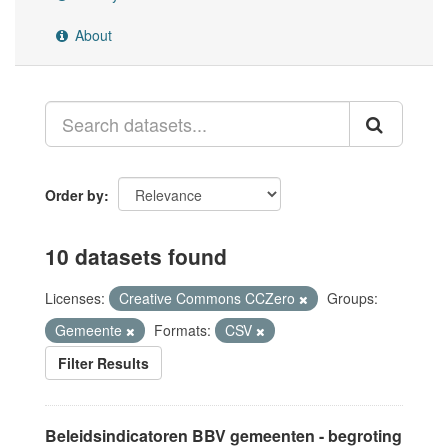
About
Order by
10 datasets found
Licenses:
Creative Commons CCZero
Groups:
Gemeente
Formats:
CSV
Filter Results
Beleidsindicatoren BBV gemeenten - begroting