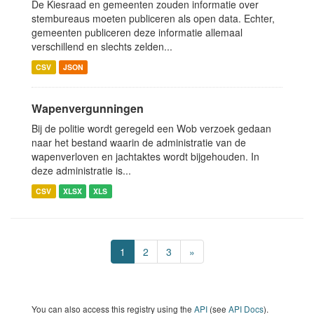
De Kiesraad en gemeenten zouden informatie over
stembureaus moeten publiceren als open data. Echter,
gemeenten publiceren deze informatie allemaal
verschillend en slechts zelden...
CSV
JSON
Wapenvergunningen
Bij de politie wordt geregeld een Wob verzoek gedaan
naar het bestand waarin de administratie van de
wapenverloven en jachtaktes wordt bijgehouden. In
deze administratie is...
CSV
XLSX
XLS
1
2
3
»
You can also access this registry using the
API
(see
API Docs
).