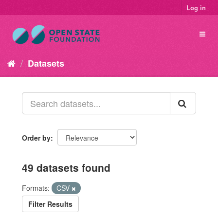
Log in
Datasets
Order by
49 datasets found
Formats:
CSV
Filter Results