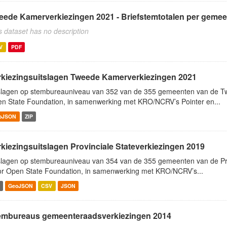
eede Kamerverkiezingen 2021 - Briefstemtotalen per gemee
s dataset has no description
V
PDF
rkiezingsuitslagen Tweede Kamerverkiezingen 2021
slagen op stembureauniveau van 352 van de 355 gemeenten van de T
n State Foundation, in samenwerking met KRO/NCRV’s Pointer en...
oJSON
ZIP
rkiezingsuitslagen Provinciale Stateverkiezingen 2019
slagen op stembureauniveau van 354 van de 355 gemeenten van de Pro
r Open State Foundation, in samenwerking met KRO/NCRV’s...
GeoJSON
CSV
JSON
embureaus gemeenteraadsverkiezingen 2014