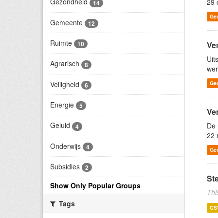
Gezondheid
29 
14
Ge
Gemeente
12
Ruimte
Ve
10
Uit
Agrarisch
8
wer
Veiligheid
Ge
6
Energie
5
Ve
Geluid
De 
4
22 
Onderwijs
4
Ge
Subsidies
2
St
Show Only Popular Groups
Thi
Tags
CS