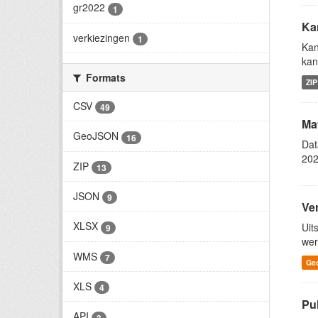
gr2022
1
Ka
verkiezingen
1
Kan
kan
Formats
ZIP
CSV
49
Ma
GeoJSON
16
Dat
202
ZIP
13
JSON
9
Ve
XLSX
Uit
9
wer
WMS
7
Ge
XLS
4
Pu
API
3