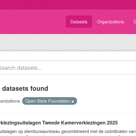
Datasets
Organizations
G
 datasets found
anizations:
Open State Foundation
rkiezingsuitslagen Tweede Kamerverkiezingen 2025
uitslagen op stembureauniveau gecombineerd met de coördinaten va