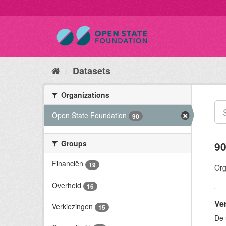
Datasets
Organizations
Open State Foundation
90
Groups
90
Financiën
19
Org
Overheid
16
Ve
Verkiezingen
15
De 