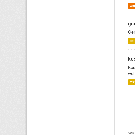
Ge
ge
Gem
CS
ko
Kos
wel
CS
You 