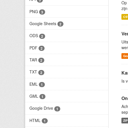
Op
zij
PNG
3
CS
Google Sheets
2
Ve
ODS
2
Uit
wer
PDF
2
Ge
TAR
2
TXT
Ka
2
Is 
EML
1
GML
1
On
Ach
Google Drive
1
sep
HTML
1
ZIP