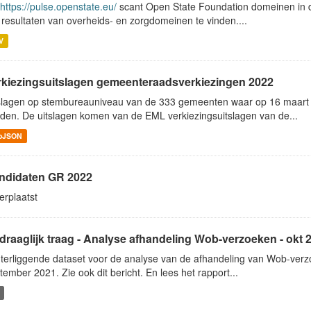
https://pulse.openstate.eu/
scant Open State Foundation domeinen in d
n resultaten van overheids- en zorgdomeinen te vinden....
V
rkiezingsuitslagen gemeenteraadsverkiezingen 2022
slagen op stembureauniveau van de 333 gemeenten waar op 16 maar
den. De uitslagen komen van de EML verkiezingsuitslagen van de...
oJSON
ndidaten GR 2022
verplaatst
draaglijk traag - Analyse afhandeling Wob-verzoeken - okt 
terliggende dataset voor de analyse van de afhandeling van Wob-verz
tember 2021. Zie ook dit bericht. En lees het rapport...