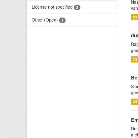
Naa
License not specified
2
van
CS
Other (Open)
1
du
Rap
goe
CS
Be
Sin
gev
CS
Emi
Dez
met