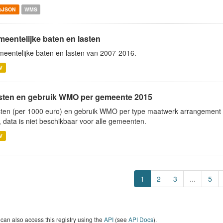
oJSON
WMS
meentelijke baten en lasten
eentelijke baten en lasten van 2007-2016.
V
sten en gebruik WMO per gemeente 2015
ten (per 1000 euro) en gebruik WMO per type maatwerk arrangement p
, data is niet beschikbaar voor alle gemeenten.
V
1
2
3
...
5
can also access this registry using the
API
(see
API Docs
).