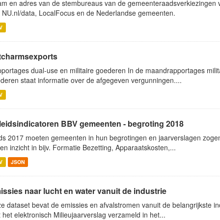
m en adres van de stembureaus van de gemeenteraadsverkiezingen v
 NU.nl/data, LocalFocus en de Nederlandse gemeenten.
V
tcharmsexports
portages dual-use en militaire goederen In de maandrapportages mil
deren staat informatie over de afgegeven vergunningen....
V
leidsindicatoren BBV gemeenten - begroting 2018
ds 2017 moeten gemeenten in hun begrotingen en jaarverslagen zogen
en inzicht in bijv. Formatie Bezetting, Apparaatskosten,...
V
JSON
ssies naar lucht en water vanuit de industrie
e dataset bevat de emissies en afvalstromen vanuit de belangrijkste ind
 het elektronisch Milieujaarverslag verzameld in het...