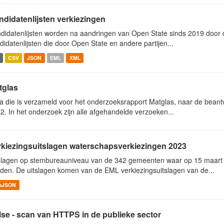
ndidatenlijsten verkiezingen
didatenlijsten worden na aandringen van Open State sinds 2019 door de
didatenlijsten die door Open State en andere partijen...
CSV
JSON
EML
XML
tglas
a die is verzameld voor het onderzoeksrapport Matglas, naar de bea
2. In het onderzoek zijn alle afgehandelde verzoeken...
rkiezingsuitslagen waterschapsverkiezingen 2023
slagen op stembureauniveau van de 342 gemeenten waar op 15 maart
den. De uitslagen komen van de EML verkiezingsuitslagen van de...
oJSON
lse - scan van HTTPS in de publieke sector