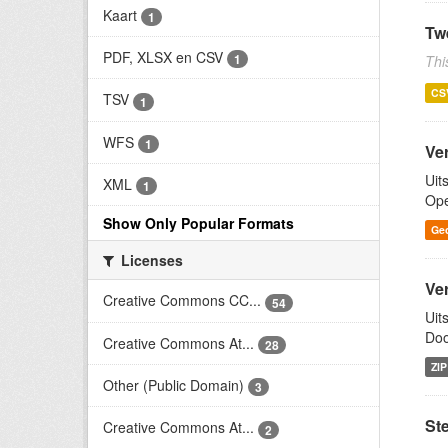
Kaart
1
Tw
PDF, XLSX en CSV
1
Thi
CS
TSV
1
WFS
1
Ve
Uit
XML
1
Ope
Show Only Popular Formats
Ge
Licenses
Ve
Creative Commons CC...
54
Uit
Doo
Creative Commons At...
28
ZIP
Other (Public Domain)
3
St
Creative Commons At...
2